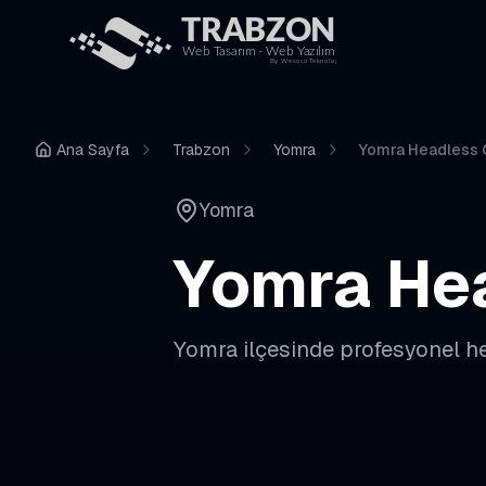
Ana Sayfa
Trabzon
Yomra
Yomra Headless 
Yomra
Yomra
He
Yomra
ilçesinde profesyonel
h