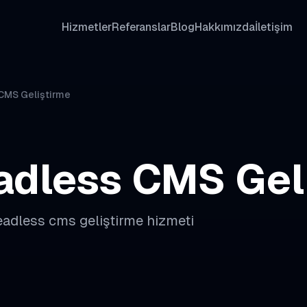
Hizmetler
Referanslar
Blog
Hakkımızda
İletişim
CMS Geliştirme
adless CMS Gel
eadless cms geliştirme
hizmeti