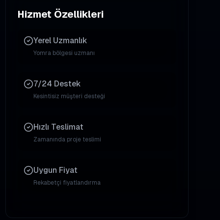
Hizmet Özellikleri
Yerel Uzmanlık
Yomra
bölgesi uzmanı
7/24 Destek
Kesintisiz müşteri desteği
Hızlı Teslimat
Zamanında proje teslimi
Uygun Fiyat
Rekabetçi fiyatlandırma