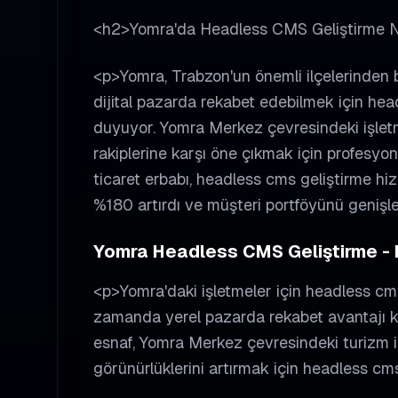
<h2>Yomra'da Headless CMS Geliştirme 
<p>Yomra, Trabzon'un önemli ilçelerinden bi
dijital pazarda rekabet edebilmek için hea
duyuyor. Yomra Merkez çevresindeki işletm
rakiplerine karşı öne çıkmak için profesyon
ticaret erbabı, headless cms geliştirme hi
%180 artırdı ve müşteri portföyünü genişle
Yomra Headless CMS Geliştirme - D
<p>Yomra'daki işletmeler için headless cms
zamanda yerel pazarda rekabet avantajı 
esnaf, Yomra Merkez çevresindeki turizm işl
görünürlüklerini artırmak için headless cms