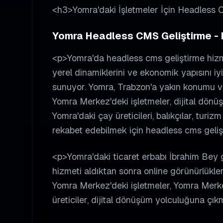
<h3>Yomra'daki İşletmeler İçin Headless
Yomra Headless CMS Geliştirme - D
<p>Yomra'da headless cms geliştirme hizme
yerel dinamiklerini ve ekonomik yapısını iy
sunuyor. Yomra, Trabzon'a yakın konumu ve 
Yomra Merkez'deki işletmeler, dijital dönü
Yomra'daki çay üreticileri, balıkçılar, turiz
rekabet edebilmek için headless cms geliş
<p>Yomra'daki ticaret erbabı İbrahim Bey g
hizmeti aldıktan sonra online görünürlüklerin
Yomra Merkez'deki işletmeler, Yomra Merke
üreticiler, dijital dönüşüm yolculuğuna çık