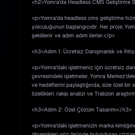
<h2>Yomra'da Headless CMS Geliştirme Sü
<p>Yomra'da headless cms geliştirme hizme
yolculuğunun başlangıcıdır. Her proje, Yomr
şekillenir ve adım adım ilerler.</p>
<h3>Adım 1: Ücretsiz Danışmanlık ve İhti
<p>Yomra'daki işletmeniz için ücretsiz d
çevresindeki işletmeler, Yomra Merkez'deki 
ve hedeflerini paylaştığında, size özel bir
özellikleri, rakip analizi ve Trabzon araştır
<h3>Adım 2: Özel Çözüm Tasarımı</h3>
<p>Yomra'daki işletmenizin marka kimliği
dinamikleri göz önünde bulunduran çözüm