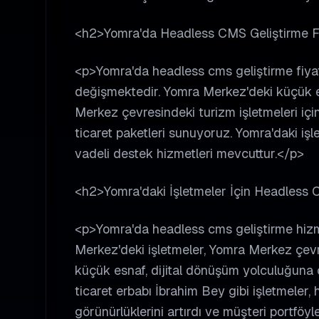
<h2>Yomra'da Headless CMS Geliştirme Fi
<p>Yomra'da headless cms geliştirme fiyatla
değişmektedir. Yomra Merkez'deki küçük es
Merkez çevresindeki turizm işletmeleri için
ticaret paketleri sunuyoruz. Yomra'daki i
vadeli destek hizmetleri mevcuttur.</p>
<h2>Yomra'daki İşletmeler İçin Headless 
<p>Yomra'da headless cms geliştirme hizme
Merkez'deki işletmeler, Yomra Merkez çevres
küçük esnaf, dijital dönüşüm yolculuğuna ç
ticaret erbabı İbrahim Bey gibi işletmeler,
görünürlüklerini artırdı ve müşteri portföyle