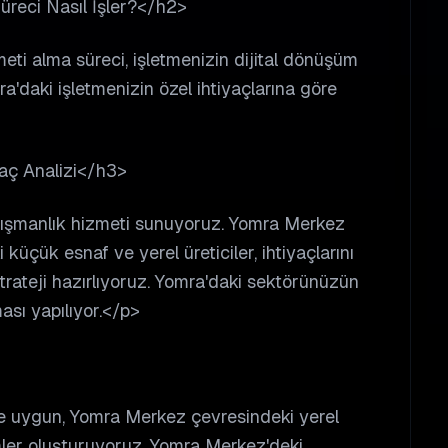
reci Nasıl İşler?</h2>
ti alma süreci, işletmenizin dijital dönüşüm
a'daki işletmenizin özel ihtiyaçlarına göre
yaç Analizi</h3>
anışmanlık hizmeti sunuyoruz. Yomra Merkez
küçük esnaf ve yerel üreticiler, ihtiyaçlarını
 strateji hazırlıyoruz. Yomra'daki sektörünüzün
ması yapılıyor.</p>
ne uygun, Yomra Merkez çevresindeki yerel
ler oluşturuyoruz. Yomra Merkez'deki