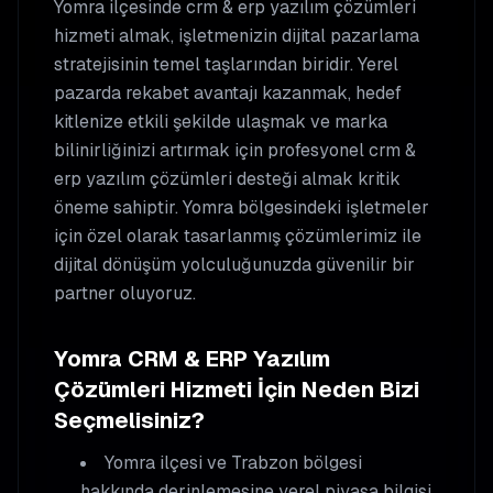
Yomra
ilçesinde
crm & erp yazılım çözümleri
hizmeti almak, işletmenizin dijital pazarlama
stratejisinin temel taşlarından biridir. Yerel
pazarda rekabet avantajı kazanmak, hedef
kitlenize etkili şekilde ulaşmak ve marka
bilinirliğinizi artırmak için profesyonel
crm &
erp yazılım çözümleri
desteği almak kritik
öneme sahiptir.
Yomra
bölgesindeki işletmeler
için özel olarak tasarlanmış çözümlerimiz ile
dijital dönüşüm yolculuğunuzda güvenilir bir
partner oluyoruz.
Yomra
CRM & ERP Yazılım
Çözümleri
Hizmeti İçin Neden Bizi
Seçmelisiniz?
Yomra
ilçesi ve Trabzon bölgesi
hakkında derinlemesine yerel piyasa bilgisi