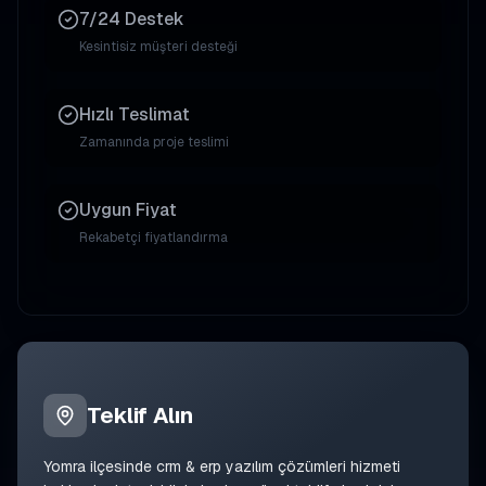
7/24 Destek
Kesintisiz müşteri desteği
Hızlı Teslimat
Zamanında proje teslimi
Uygun Fiyat
Rekabetçi fiyatlandırma
Teklif Alın
Yomra
ilçesinde
crm & erp yazılım çözümleri
hizmeti