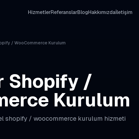
Hizmetler
Referanslar
Blog
Hakkımızda
İletişim
hopify / WooCommerce Kurulum
r
Shopify /
erce Kurulum
el
shopify / woocommerce kurulum
hizmeti