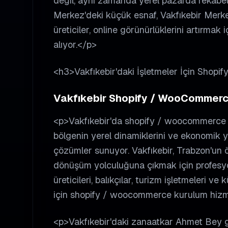
değil, aynı zamanda yerel pazarda rekabet
Merkez'deki küçük esnaf, Vakfıkebir Merke
üreticiler, online görünürlüklerini artırm
alıyor.</p>
<h3>Vakfıkebir'daki İşletmeler İçin Sho
Vakfıkebir Shopify / WooCommerce 
<p>Vakfıkebir'da shopify / woocommerce k
bölgenin yerel dinamiklerini ve ekonomik ya
çözümler sunuyor. Vakfıkebir, Trabzon'un önem
dönüşüm yolculuğuna çıkmak için profesyon
üreticileri, balıkçılar, turizm işletmeleri v
için shopify / woocommerce kurulum hizm
<p>Vakfıkebir'daki zanaatkar Ahmet Bey g