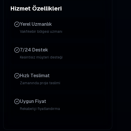
Hizmet Özellikleri
Yerel Uzmanlık
Vakfıkebir
bölgesi uzmanı
7/24 Destek
Kesintisiz müşteri desteği
Hızlı Teslimat
Zamanında proje teslimi
Uygun Fiyat
Rekabetçi fiyatlandırma