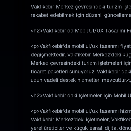
Vakfıkebir Merkez çevresindeki turizm işletm
rekabet edebilmek için düzenli güncellemel
<h2>Vakfıkebir'da Mobil UI/UX Tasarımı Fi
<p>Vakfıkebir'da mobil ui/ux tasarımı fiyatl
değişmektedir. Vakfıkebir Merkez'deki küçü
Merkez çevresindeki turizm işletmeleri için
ticaret paketleri sunuyoruz. Vakfıkebir'da
uzun vadeli destek hizmetleri mevcuttur.<
<h2>Vakfıkebir'daki İşletmeler İçin Mobil 
<p>Vakfıkebir'da mobil ui/ux tasarımı hizme
Vakfıkebir Merkez'deki işletmeler, Vakfıkeb
yerel üreticiler ve küçük esnaf, dijital d