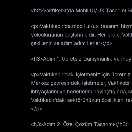
<h2>Vakfıkebir'da Mobil UI/UX Tasarımı Sü
<p>Vakfıkebir'da mobil ui/ux tasarımı hizm
yolculuğunun başlangıcıdır. Her proje, Vakf
şekillenir ve adım adım ilerler.</p>
<h3>Adım 1: Ücretsiz Danışmanlık ve İhti
<p>Vakfıkebir'daki işletmeniz için ücretsi
Merkez çevresindeki işletmeler, Vakfıkebir
ihtiyaçlarını ve hedeflerini paylaştığında, si
Vakfıkebir'daki sektörünüzün özellikleri, ra
</p>
<h3>Adım 2: Özel Çözüm Tasarımı</h3>