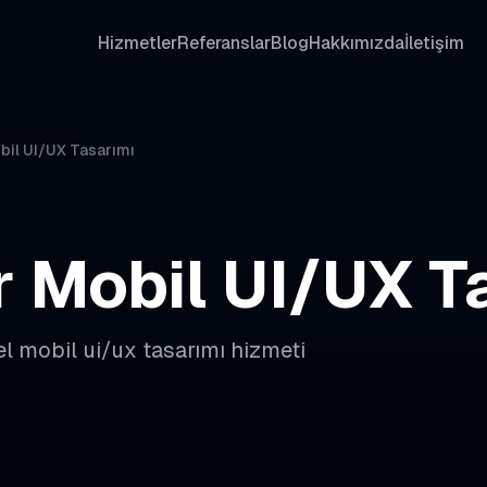
Hizmetler
Referanslar
Blog
Hakkımızda
İletişim
bil UI/UX Tasarımı
r
Mobil UI/UX T
el
mobil ui/ux tasarımı
hizmeti