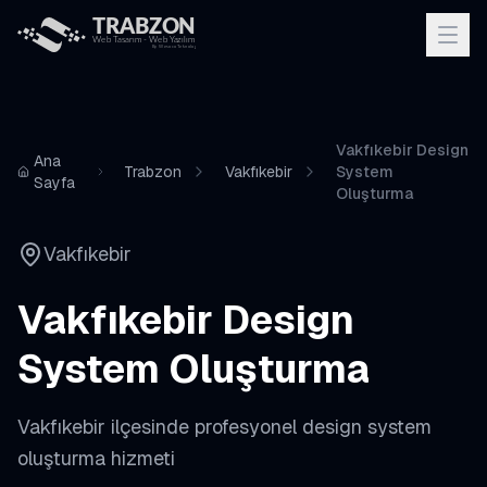
Vakfıkebir Design
Ana
Trabzon
Vakfıkebir
System
Sayfa
Oluşturma
Vakfıkebir
Vakfıkebir
Design
System Oluşturma
Vakfıkebir
ilçesinde profesyonel
design system
oluşturma
hizmeti