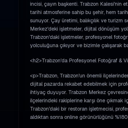
incisi, çayın başkenti. Trabzon Kalesi'nin 
tarihi atmosferine sahip bu şehir, hem ta
sunuyor. Çay üretimi, balıkçılık ve turizm s
Merkez'deki işletmeler, dijital dönüşüm yol
Trabzon'daki işletmeler, profesyonel fotoğr
yolculuğuna çıkıyor ve bizimle çalışarak b
<h2>Trabzon'da Profesyonel Fotoğraf & 
<p>Trabzon, Trabzon'un önemli ilçelerinden 
dijital pazarda rekabet edebilmek için pro
ihtiyaç duyuyor. Trabzon Merkez çevresin
ilçelerindeki rakiplerine karşı öne çıkmak i
Trabzon'daki bir restoran işletmecisi, prof
aldıktan sonra online görünürlüğünü %180 a