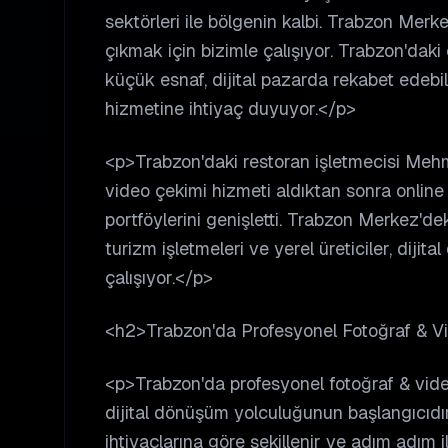
sektörleri ile bölgenin kalbi. Trabzon Merk
çıkmak için bizimle çalışıyor. Trabzon'daki ç
küçük esnaf, dijital pazarda rekabet edebi
hizmetine ihtiyaç duyuyor.</p>
<p>Trabzon'daki restoran işletmecisi Mehme
video çekimi hizmeti aldıktan sonra online 
portföylerini genişletti. Trabzon Merkez'd
turizm işletmeleri ve yerel üreticiler, diji
çalışıyor.</p>
<h2>Trabzon'da Profesyonel Fotoğraf & Vi
<p>Trabzon'da profesyonel fotoğraf & vide
dijital dönüşüm yolculuğunun başlangıcıdır
ihtiyaçlarına göre şekillenir ve adım adım i