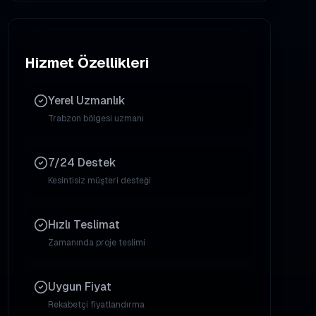
Hizmet Özellikleri
Yerel Uzmanlık
Trabzon
bölgesi uzmanı
7/24 Destek
Kesintisiz müşteri desteği
Hızlı Teslimat
Zamanında proje teslimi
Uygun Fiyat
Rekabetçi fiyatlandırma