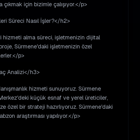
a çıkmak için bizimle çalışıyor.</p>
ri Süreci Nasıl İşler?</h2>
hizmeti alma süreci, işletmenizin dijital
roje, Sürmene'daki işletmenizin özel
lerler.</p>
yaç Analizi</h3>
 danışmanlık hizmeti sunuyoruz. Sürmene
erkez'deki küçük esnaf ve yerel üreticiler,
ize özel bir strateji hazırlıyoruz. Sürmene'daki
rabzon araştırması yapılıyor.</p>