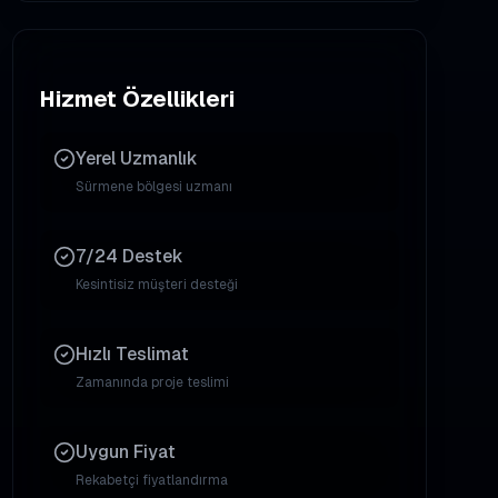
Hizmet Özellikleri
Yerel Uzmanlık
Sürmene
bölgesi uzmanı
7/24 Destek
Kesintisiz müşteri desteği
Hızlı Teslimat
Zamanında proje teslimi
Uygun Fiyat
Rekabetçi fiyatlandırma