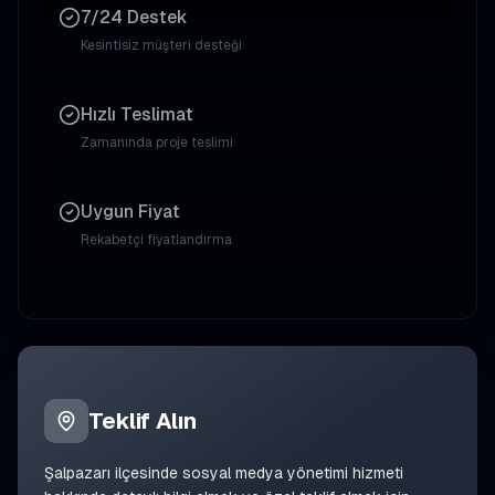
7/24 Destek
Kesintisiz müşteri desteği
Hızlı Teslimat
Zamanında proje teslimi
Uygun Fiyat
Rekabetçi fiyatlandırma
Teklif Alın
Şalpazarı
ilçesinde
sosyal medya yönetimi
hizmeti