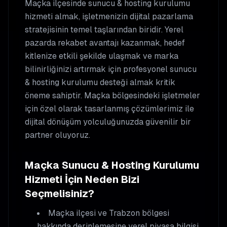
Maçka
ilçesinde
sunucu & hosting kurulumu
hizmeti almak, işletmenizin dijital pazarlama
stratejisinin temel taşlarından biridir. Yerel
pazarda rekabet avantajı kazanmak, hedef
kitlenize etkili şekilde ulaşmak ve marka
bilinirliğinizi artırmak için profesyonel
sunucu
& hosting kurulumu
desteği almak kritik
öneme sahiptir.
Maçka
bölgesindeki işletmeler
için özel olarak tasarlanmış çözümlerimiz ile
dijital dönüşüm yolculuğunuzda güvenilir bir
partner oluyoruz.
Maçka
Sunucu & Hosting Kurulumu
Hizmeti İçin Neden Bizi
Seçmelisiniz?
Maçka
ilçesi ve Trabzon bölgesi
hakkında derinlemesine yerel piyasa bilgisi