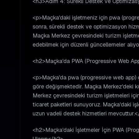
<h3>Adım 4: Sürekli Destek ve Optimiza
<p>Maçka'daki işletmeniz için pwa (progre
sonra, sürekli destek ve optimizasyon hiz
Maçka Merkez çevresindeki turizm işletmeler
edebilmek için düzenli güncellemeler alıyo
<h2>Maçka'da PWA (Progressive Web App)
<p>Maçka'da pwa (progressive web app) çözü
göre değişmektedir. Maçka Merkez'deki küç
Merkez çevresindeki turizm işletmeleri için
ticaret paketleri sunuyoruz. Maçka'daki i
uzun vadeli destek hizmetleri mevcuttur.<
<h2>Maçka'daki İşletmeler İçin PWA (Prog
Ulaşın</h2>