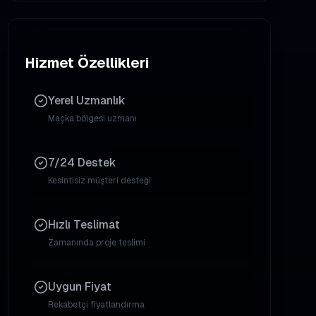
Hizmet Özellikleri
Yerel Uzmanlık
Maçka
bölgesi uzmanı
7/24 Destek
Kesintisiz müşteri desteği
Hızlı Teslimat
Zamanında proje teslimi
Uygun Fiyat
Rekabetçi fiyatlandırma