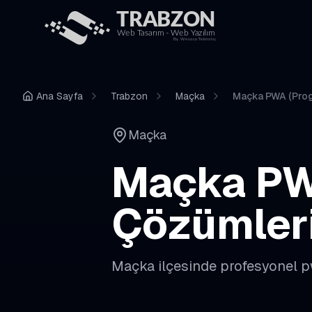
Ana Sayfa
Trabzon
Maçka
Maçka PWA (Prog
Maçka
Maçka
PW
Çözümler
Maçka
ilçesinde profesyonel
p