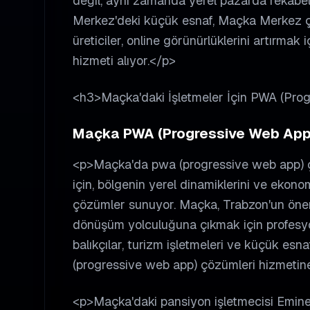
değil, aynı zamanda yerel pazarda rekabe
Merkez'deki küçük esnaf, Maçka Merkez çe
üreticiler, online görünürlüklerini artırma
hizmeti alıyor.</p>
<h3>Maçka'daki İşletmeler İçin PWA (Pro
Maçka PWA (Progressive Web App) 
<p>Maçka'da pwa (progressive web app) çö
için, bölgenin yerel dinamiklerini ve ekonom
çözümler sunuyor. Maçka, Trabzon'un önemli i
dönüşüm yolculuğuna çıkmak için profesyon
balıkçılar, turizm işletmeleri ve küçük esn
(progressive web app) çözümleri hizmetin
<p>Maçka'daki pansiyon işletmecisi Emine