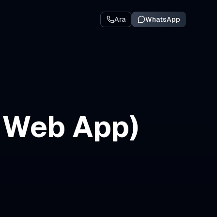
Ara
WhatsApp
 Web App)