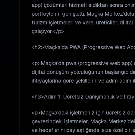
app) çözümleri hizmeti aldıktan sonra onlin
portföylerini genişletti. Maçka Merkez'dek
turizm işletmeleri ve yerel üreticiler, diji
çalışıyor.</p>
<h2>Maçka'da PWA (Progressive Web App) 
<p>Maçka'da pwa (progressive web app) çö
dijital dönüşüm yolculuğunun başlangıcıdır
ihtiyaçlarına göre şekillenir ve adım adım i
<h3>Adım 1: Ücretsiz Danışmanlık ve İhti
<p>Maçka'daki işletmeniz için ücretsiz d
çevresindeki işletmeler, Maçka Merkez'deki 
ve hedeflerini paylaştığında, size özel bir