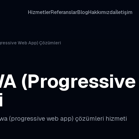
Hizmetler
Referanslar
Blog
Hakkımızda
İletişim
ressive Web App) Çözümleri
A (Progressive
i
wa (progressive web app) çözümleri
hizmeti