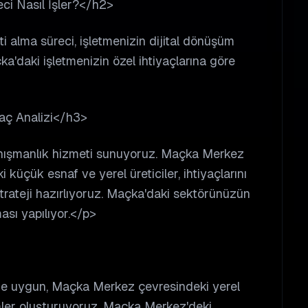
ci Nasıl İşler?</h2>
i alma süreci, işletmenizin dijital dönüşüm
a'daki işletmenizin özel ihtiyaçlarına göre
yaç Analizi</h3>
anışmanlık hizmeti sunuyoruz. Maçka Merkez
küçük esnaf ve yerel üreticiler, ihtiyaçlarını
 strateji hazırlıyoruz. Maçka'daki sektörünüzün
ması yapılıyor.</p>
ne uygun, Maçka Merkez çevresindeki yerel
ler oluşturuyoruz. Maçka Merkez'deki