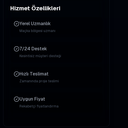
Hizmet Özellikleri
Yerel Uzmanlık
Maçka
bölgesi uzmanı
7/24 Destek
Kesintisiz müşteri desteği
Hızlı Teslimat
Zamanında proje teslimi
Uygun Fiyat
Rekabetçi fiyatlandırma