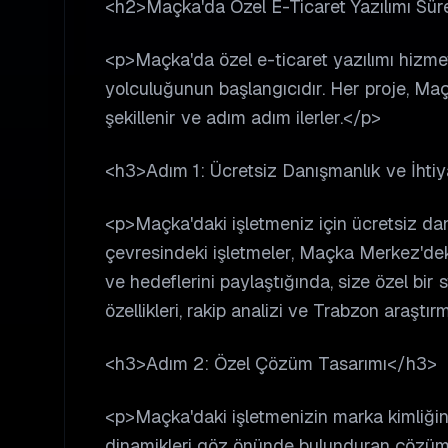
<h2>Maçka'da Özel E-Ticaret Yazılımı Süre
<p>Maçka'da özel e-ticaret yazılımı hizmet
yolculuğunun başlangıcıdır. Her proje, Maçk
şekillenir ve adım adım ilerler.</p>
<h3>Adım 1: Ücretsiz Danışmanlık ve İhti
<p>Maçka'daki işletmeniz için ücretsiz d
çevresindeki işletmeler, Maçka Merkez'deki 
ve hedeflerini paylaştığında, size özel bir
özellikleri, rakip analizi ve Trabzon araştır
<h3>Adım 2: Özel Çözüm Tasarımı</h3>
<p>Maçka'daki işletmenizin marka kimliği
dinamikleri göz önünde bulunduran çözüm