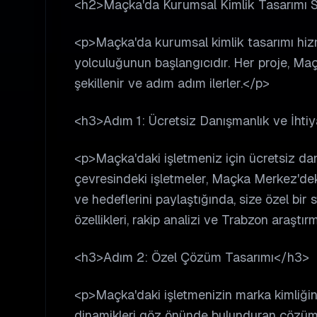
<h2>Maçka'da Kurumsal Kimlik Tasarımı Sü
<p>Maçka'da kurumsal kimlik tasarımı hizm
yolculuğunun başlangıcıdır. Her proje, Maçk
şekillenir ve adım adım ilerler.</p>
<h3>Adım 1: Ücretsiz Danışmanlık ve İhti
<p>Maçka'daki işletmeniz için ücretsiz d
çevresindeki işletmeler, Maçka Merkez'deki 
ve hedeflerini paylaştığında, size özel bir
özellikleri, rakip analizi ve Trabzon araştır
<h3>Adım 2: Özel Çözüm Tasarımı</h3>
<p>Maçka'daki işletmenizin marka kimliği
dinamikleri göz önünde bulunduran çözüm