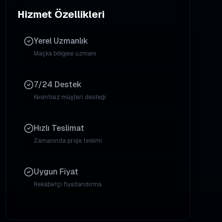
Hizmet Özellikleri
Yerel Uzmanlık
Maçka
bölgesi uzmanı
7/24 Destek
Kesintisiz müşteri desteği
Hızlı Teslimat
Zamanında proje teslimi
Uygun Fiyat
Rekabetçi fiyatlandırma