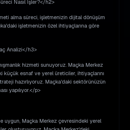
reci Nasıl İşler?</h2>
eti alma süreci, işletmenizin dijital dönüşüm
a'daki işletmenizin özel ihtiyaçlarına göre
yaç Analizi</h3>
anışmanlık hizmeti sunuyoruz. Maçka Merkez
küçük esnaf ve yerel üreticiler, ihtiyaçlarını
 strateji hazırlıyoruz. Maçka'daki sektörünüzün
ması yapılıyor.</p>
ne uygun, Maçka Merkez çevresindeki yerel
ler oluşturuyoruz. Maçka Merkez'deki