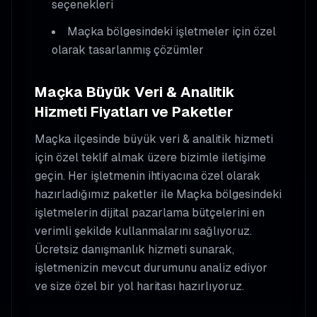
seçenekleri
Maçka
bölgesindeki işletmeler için özel
olarak tasarlanmış çözümler
Maçka
Büyük Veri & Analitik
Hizmeti Fiyatları ve Paketler
Maçka
ilçesinde
büyük veri & analitik
hizmeti
için özel teklif almak üzere bizimle iletişime
geçin. Her işletmenin ihtiyacına özel olarak
hazırladığımız paketler ile
Maçka
bölgesindeki
işletmelerin dijital pazarlama bütçelerini en
verimli şekilde kullanmalarını sağlıyoruz.
Ücretsiz danışmanlık hizmeti sunarak,
işletmenizin mevcut durumunu analiz ediyor
ve size özel bir yol haritası hazırlıyoruz.