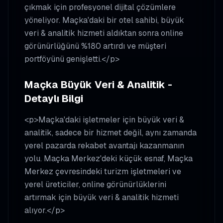
çıkmak için profesyonel dijital çözümlere
yöneliyor. Maçka'daki bir otel sahibi, büyük
veri & analitik hizmeti aldıktan sonra online
görünürlüğünü %180 artırdı ve müşteri
portföyünü genişletti.</p>
Maçka Büyük Veri & Analitik -
Detaylı Bilgi
<p>Maçka'daki işletmeler için büyük veri &
analitik, sadece bir hizmet değil, aynı zamanda
yerel pazarda rekabet avantajı kazanmanın
yolu. Maçka Merkez'deki küçük esnaf, Maçka
Merkez çevresindeki turizm işletmeleri ve
yerel üreticiler, online görünürlüklerini
artırmak için büyük veri & analitik hizmeti
alıyor.</p>