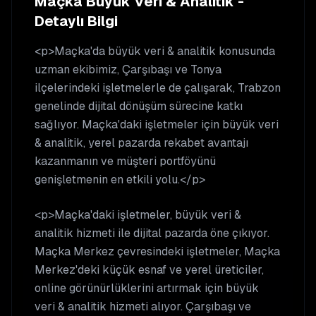
Maçka Büyük Veri & Analitik -
Detaylı Bilgi
<p>Maçka'da büyük veri & analitik konusunda
uzman ekibimiz, Çarşıbaşı ve Tonya
ilçelerindeki işletmelerle de çalışarak, Trabzon
genelinde dijital dönüşüm sürecine katkı
sağlıyor. Maçka'daki işletmeler için büyük veri
& analitik, yerel pazarda rekabet avantajı
kazanmanın ve müşteri portföyünü
genişletmenin en etkili yolu.</p>
<p>Maçka'daki işletmeler, büyük veri &
analitik hizmeti ile dijital pazarda öne çıkıyor.
Maçka Merkez çevresindeki işletmeler, Maçka
Merkez'deki küçük esnaf ve yerel üreticiler,
online görünürlüklerini artırmak için büyük
veri & analitik hizmeti alıyor. Çarşıbaşı ve