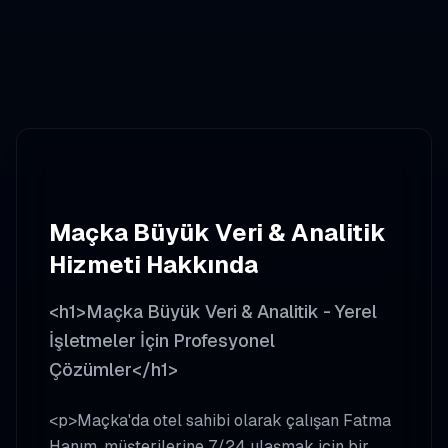
Maçka
Büyük Veri & Analitik
Hizmeti Hakkında
<h1>Maçka Büyük Veri & Analitik - Yerel
İşletmeler İçin Profesyonel
Çözümler</h1>
<p>Maçka'da otel sahibi olarak çalışan Fatma
Hanım, müşterilerine 7/24 ulaşmak için bir