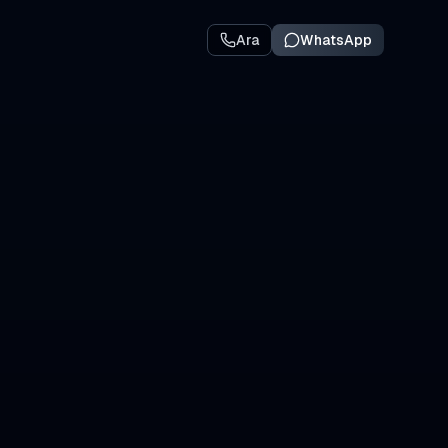
Ara
WhatsApp