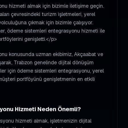
u hizmeti almak için bizimle iletişime geçin.
ları çevresindeki turizm işletmeleri, yerel
yolculuğuna çıkmak için bizimle çalışıyor.
ler, ödeme sistemleri entegrasyonu hizmeti ile
rtföylerini genişletti.</p>
yonu konusunda uzman ekibimiz, Akçaabat ve
lışarak, Trabzon genelinde dijital dönüşüm
eler için ödeme sistemleri entegrasyonu, yerel
şteri portföyünü genişletmenin en etkili
syonu
Hizmeti Neden Önemli?
asyonu
hizmeti almak, işletmenizin dijital