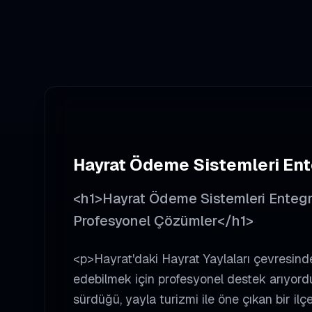
Hayrat
Ödeme Sistemleri En
<h1>Hayrat Ödeme Sistemleri Entegra
Profesyonel Çözümler</h1>
<p>Hayrat'daki Hayrat Yaylaları çevresinde
edebilmek için profesyonel destek arıyord
sürdüğü, yayla turizmi ile öne çıkan bir ilç