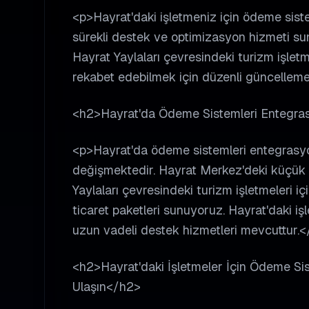
<p>Hayrat'daki işletmeniz için ödeme sist
sürekli destek ve optimizasyon hizmeti su
Hayrat Yaylaları çevresindeki turizm işletme
rekabet edebilmek için düzenli güncellemel
<h2>Hayrat'da Ödeme Sistemleri Entegras
<p>Hayrat'da ödeme sistemleri entegrasyonu
değişmektedir. Hayrat Merkez'deki küçük es
Yaylaları çevresindeki turizm işletmeleri iç
ticaret paketleri sunuyoruz. Hayrat'daki i
uzun vadeli destek hizmetleri mevcuttur.<
<h2>Hayrat'daki İşletmeler İçin Ödeme Sis
Ulaşın</h2>