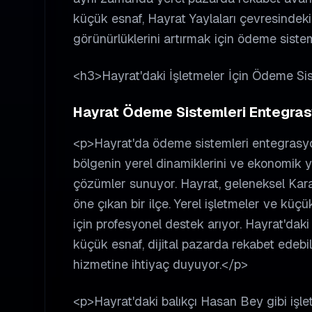
küçük esnaf, Hayrat Yaylaları çevresindeki t
görünürlüklerini artırmak için ödeme siste
<h3>Hayrat'daki İşletmeler İçin Ödeme S
Hayrat Ödeme Sistemleri Entegrasy
<p>Hayrat'da ödeme sistemleri entegrasyon
bölgenin yerel dinamiklerini ve ekonomik ya
çözümler sunuyor. Hayrat, geleneksel Kara
öne çıkan bir ilçe. Yerel işletmeler ve kü
için profesyonel destek arıyor. Hayrat'daki ç
küçük esnaf, dijital pazarda rekabet edeb
hizmetine ihtiyaç duyuyor.</p>
<p>Hayrat'daki balıkçı Hasan Bey gibi işl