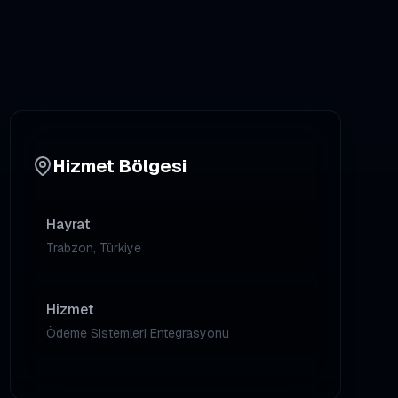
Hizmet Bölgesi
Hayrat
Trabzon, Türkiye
Hizmet
Ödeme Sistemleri Entegrasyonu