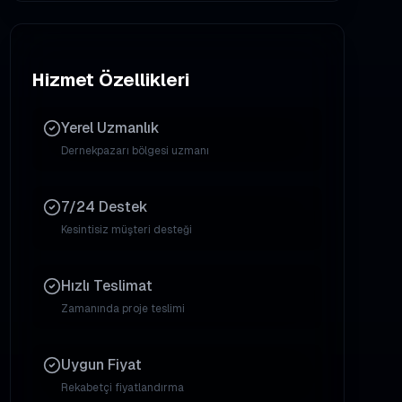
Hizmet Özellikleri
Yerel Uzmanlık
Dernekpazarı
bölgesi uzmanı
7/24 Destek
Kesintisiz müşteri desteği
Hızlı Teslimat
Zamanında proje teslimi
Uygun Fiyat
Rekabetçi fiyatlandırma