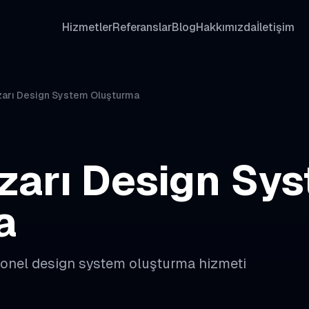
Hizmetler
Referanslar
Blog
Hakkımızda
İletişim
arı Design System Oluşturma
zarı
Design Sy
a
yonel
design system oluşturma
hizmeti