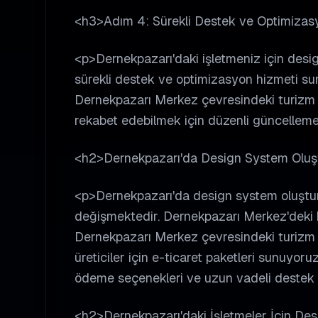
<h3>Adım 4: Sürekli Destek ve Optimiza
<p>Dernekpazarı'daki işletmeniz için desi
sürekli destek ve optimizasyon hizmeti su
Dernekpazarı Merkez çevresindeki turizm işl
rekabet edebilmek için düzenli güncellemel
<h2>Dernekpazarı'da Design System Oluşt
<p>Dernekpazarı'da design system oluşturma
değişmektedir. Dernekpazarı Merkez'deki kü
Dernekpazarı Merkez çevresindeki turizm i
üreticiler için e-ticaret paketleri sunuyoru
ödeme seçenekleri ve uzun vadeli destek 
<h2>Dernekpazarı'daki İşletmeler İçin De