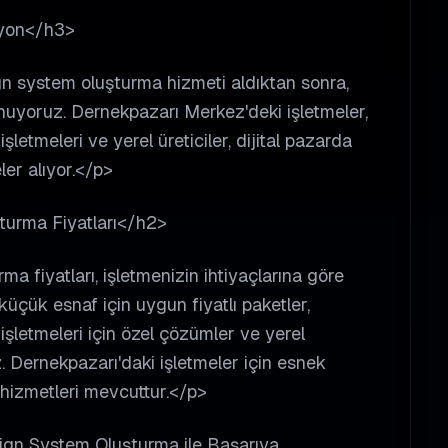
syon</h3>
gn system oluşturma hizmeti aldıktan sonra,
nuyoruz. Dernekpazarı Merkez'deki işletmeler,
etmeleri ve yerel üreticiler, dijital pazarda
er alıyor.</p>
urma Fiyatları</h2>
 fiyatları, işletmenizin ihtiyaçlarına göre
çük esnaf için uygun fiyatlı paketler,
şletmeleri için özel çözümler ve yerel
z. Dernekpazarı'daki işletmeler için esnek
hizmetleri mevcuttur.</p>
sign System Oluşturma ile Başarıya