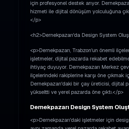
için profesyonel destek arıyor. Dernekpaza
hizmeti ile dijital dönüşüm yolculuğuna çık
</p>
<h2>Dernekpazarı'da Design System Olu
<p>Dernekpazarı, Trabzon'un önemli ilçeler
işletmeler, dijital pazarda rekabet edebil
ihtiyaç duyuyor. Dernekpazarı Merkez çevr
ilçelerindeki rakiplerine karşı öne çıkmak i
Dernekpazarı'daki bir çay üreticisi, dijital pa
yükseltti ve yerel pazarda öne çıktı.</p>
Dernekpazarı Design System Oluştu
<p>Dernekpazarı'daki işletmeler için desi
aynı zamanda yerel pazarda rekabet avan