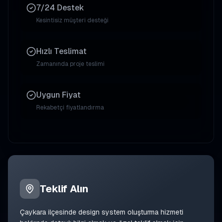
7/24 Destek
Kesintisiz müşteri desteği
Hızlı Teslimat
Zamanında proje teslimi
Uygun Fiyat
Rekabetçi fiyatlandırma
Teklif Alın
Çaykara
ilçesinde
design system oluşturma
hizmeti