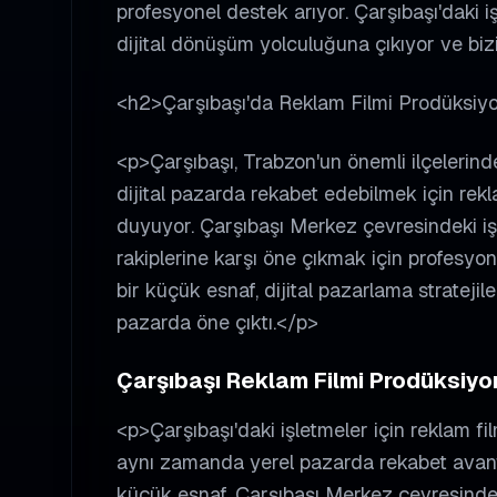
profesyonel destek arıyor. Çarşıbaşı'daki i
dijital dönüşüm yolculuğuna çıkıyor ve biz
<h2>Çarşıbaşı'da Reklam Filmi Prodüksi
<p>Çarşıbaşı, Trabzon'un önemli ilçelerinde
dijital pazarda rekabet edebilmek için rek
duyuyor. Çarşıbaşı Merkez çevresindeki işl
rakiplerine karşı öne çıkmak için profesyon
bir küçük esnaf, dijital pazarlama stratejileri
pazarda öne çıktı.</p>
Çarşıbaşı Reklam Filmi Prodüksiyon
<p>Çarşıbaşı'daki işletmeler için reklam fi
aynı zamanda yerel pazarda rekabet avant
küçük esnaf, Çarşıbaşı Merkez çevresindeki 