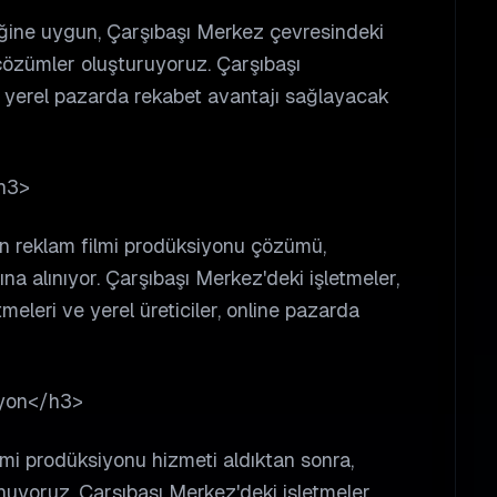
iğine uygun, Çarşıbaşı Merkez çevresindeki
çözümler oluşturuyoruz. Çarşıbaşı
r, yerel pazarda rekabet avantajı sağlayacak
h3>
an reklam filmi prodüksiyonu çözümü,
na alınıyor. Çarşıbaşı Merkez'deki işletmeler,
eleri ve yerel üreticiler, online pazarda
syon</h3>
lmi prodüksiyonu hizmeti aldıktan sonra,
nuyoruz. Çarşıbaşı Merkez'deki işletmeler,