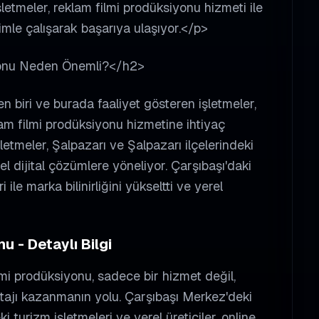
şletmeler, reklam filmi prodüksiyonu hizmeti ile
imle çalışarak başarıya ulaşıyor.</p>
yonu Neden Önemli?</h2>
n biri ve burada faaliyet gösteren işletmeler,
lam filmi prodüksiyonu hizmetine ihtiyaç
etmeler, Şalpazarı ve Şalpazarı ilçelerindeki
el dijital çözümlere yöneliyor. Çarşıbaşı'daki
 ile marka bilinirliğini yükseltti ve yerel
u - Detaylı Bilgi
lmi prodüksiyonu, sadece bir hizmet değil,
ajı kazanmanın yolu. Çarşıbaşı Merkez'deki
turizm işletmeleri ve yerel üreticiler, online