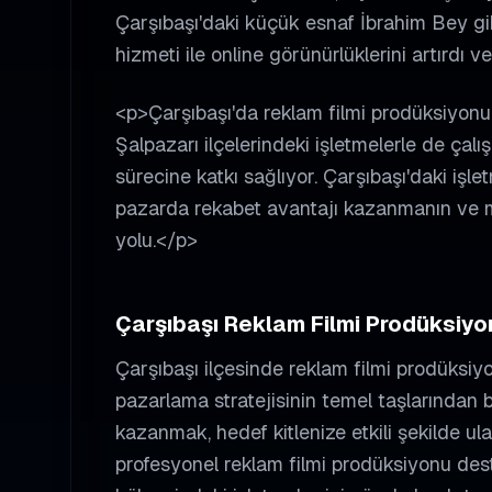
Çarşıbaşı'daki küçük esnaf İbrahim Bey gib
hizmeti ile online görünürlüklerini artırdı v
<p>Çarşıbaşı'da reklam filmi prodüksiyon
Şalpazarı ilçelerindeki işletmelerle de çal
sürecine katkı sağlıyor. Çarşıbaşı'daki işle
pazarda rekabet avantajı kazanmanın ve mü
yolu.</p>
Çarşıbaşı
Reklam Filmi Prodüksiyo
Çarşıbaşı
ilçesinde
reklam filmi prodüksiy
pazarlama stratejisinin temel taşlarından b
kazanmak, hedef kitlenize etkili şekilde ula
profesyonel
reklam filmi prodüksiyonu
dest