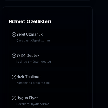
Hizmet Özellikleri
Yerel Uzmanlık
Çarşıbaşı
bölgesi uzmanı
7/24 Destek
Kesintisiz müşteri desteği
Hızlı Teslimat
Zamanında proje teslimi
Uygun Fiyat
Rekabetçi fiyatlandırma