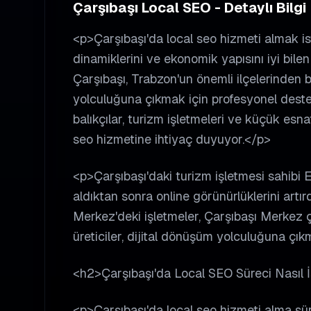
Çarşıbaşı Local SEO - Detaylı Bilgi
<p>Çarşıbaşı'da local seo hizmeti almak ist
dinamiklerini ve ekonomik yapısını iyi bil
Çarşıbaşı, Trabzon'un önemli ilçelerinden bi
yolculuğuna çıkmak için profesyonel destek 
balıkçılar, turizm işletmeleri ve küçük esna
seo hizmetine ihtiyaç duyuyor.</p>
<p>Çarşıbaşı'daki turizm işletmesi sahibi E
aldıktan sonra online görünürlüklerini artırd
Merkez'deki işletmeler, Çarşıbaşı Merkez ç
üreticiler, dijital dönüşüm yolculuğuna çık
<h2>Çarşıbaşı'da Local SEO Süreci Nasıl 
<p>Çarşıbaşı'da local seo hizmeti alma sür