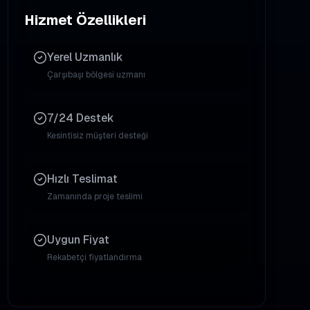
Hizmet Özellikleri
Yerel Uzmanlık
Çarşıbaşı
bölgesi uzmanı
7/24 Destek
Kesintisiz müşteri desteği
Hızlı Teslimat
Zamanında proje teslimi
Uygun Fiyat
Rekabetçi fiyatlandırma