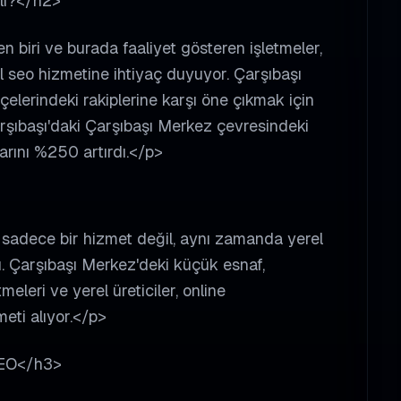
li?</h2>
n biri ve burada faaliyet gösteren işletmeler,
al seo hizmetine ihtiyaç duyuyor. Çarşıbaşı
çelerindeki rakiplerine karşı öne çıkmak için
arşıbaşı'daki Çarşıbaşı Merkez çevresindeki
larını %250 artırdı.</p>
o, sadece bir hizmet değil, aynı zamanda yerel
. Çarşıbaşı Merkez'deki küçük esnaf,
eleri ve yerel üreticiler, online
meti alıyor.</p>
 SEO</h3>