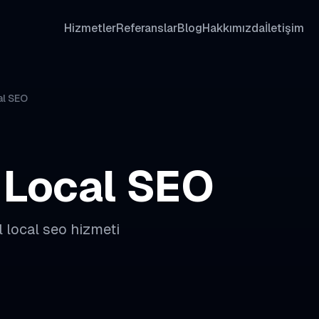
Hizmetler
Referanslar
Blog
Hakkımızda
İletişim
al SEO
Local SEO
l
local seo
hizmeti