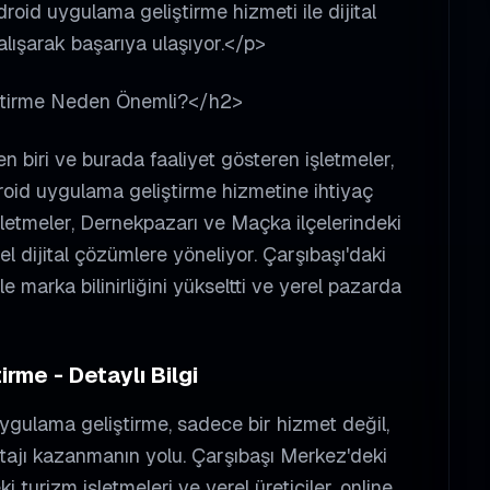
droid uygulama geliştirme hizmeti ile dijital
lışarak başarıya ulaşıyor.</p>
ştirme Neden Önemli?</h2>
n biri ve burada faaliyet gösteren işletmeler,
roid uygulama geliştirme hizmetine ihtiyaç
letmeler, Dernekpazarı ve Maçka ilçelerindeki
el dijital çözümlere yöneliyor. Çarşıbaşı'daki
ile marka bilinirliğini yükseltti ve yerel pazarda
rme - Detaylı Bilgi
uygulama geliştirme, sadece bir hizmet değil,
ajı kazanmanın yolu. Çarşıbaşı Merkez'deki
turizm işletmeleri ve yerel üreticiler, online