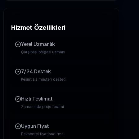
Hizmet Özellikleri
Yerel Uzmanlık
Çarşıbaşı
bölgesi uzmanı
7/24 Destek
Kesintisiz müşteri desteği
Hızlı Teslimat
Zamanında proje teslimi
Uygun Fiyat
Rekabetçi fiyatlandırma