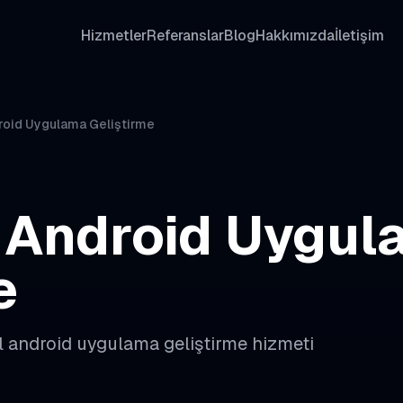
Hizmetler
Referanslar
Blog
Hakkımızda
İletişim
roid Uygulama Geliştirme
Android Uygul
e
l
android uygulama geliştirme
hizmeti