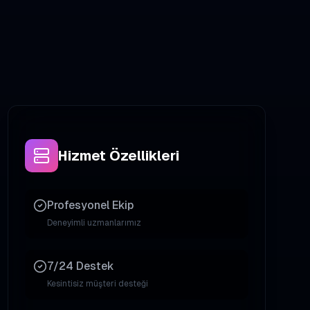
Hizmet Özellikleri
Profesyonel Ekip
Deneyimli uzmanlarımız
7/24 Destek
Kesintisiz müşteri desteği