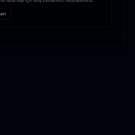
 fazla bilgi için blog yazılarımızı okuyabilirsiniz:
eri