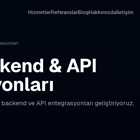
Hizmetler
Referanslar
Blog
Hakkımızda
İletişim
asyonları
kend & API
onları
 backend ve API entegrasyonları geliştiriyoruz.