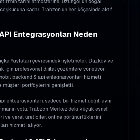
ırı'nın tarihi atmosferine, Uzungöl'ün doğal
 coşkusuna kadar, Trabzon'un her köşesinde aktif
API Entegrasyonları Neden
Maçka Yaylaları çevresindeki işletmeler, Düzköy ve
k için profesyonel dijital çözümlere yöneliyor.
 mobil backend & api entegrasyonları hizmeti
 müşteri portföylerini genişletti.
pi entegrasyonları, sadece bir hizmet değil, aynı
nmanın yolu. Trabzon Merkez'deki küçük esnaf,
 ve yerel üreticiler, online görünürlüklerini
arı hizmeti alıyor.