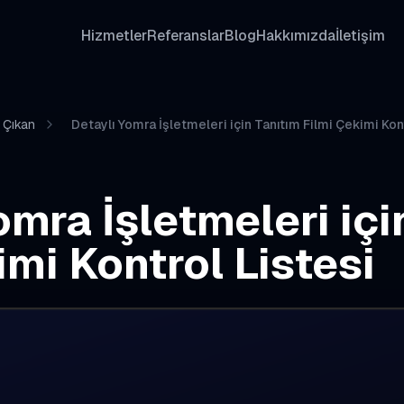
Hizmetler
Referanslar
Blog
Hakkımızda
İletişim
 Çıkan
Detaylı Yomra İşletmeleri için Tanıtım Filmi Çekimi Kont
omra İşletmeleri içi
imi Kontrol Listesi