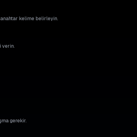
 anahtar kelime belirleyin.
 verin.
ışma gerekir.