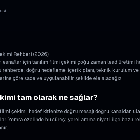
esi
Çekimi Rehberi (2026)
 esnaflar için tanıtım filmi çekimi çoğu zaman lead üretimi he
 Bu rehberde; doğru hedefleme, içerik planı, teknik kurulum v
erine göre sade ve uygulanabilir şekilde ele alacağız.
kimi tam olarak ne sağlar?
 filmi çekimi, hedef kitlenize doğru mesajı doğru kanaldan ula
r. Yomra özelinde bu süreç; yerel arama niyeti, ilçe bazlı re
nır.