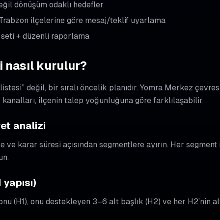
eğil dönüşüm odaklı hedefler
rabzon ilçelerine göre mesaj/teklif uyarlama
 seti + düzenli raporlama
i nasıl kurulur?
 listesi” değil, bir sıralı öncelik planıdır. Yomra Merkez çevr
 kanalları, ilçenin talep yoğunluğuna göre farklılaşabilir.
yet analizi
tçe ve karar süresi açısından segmentlere ayırın. Her segment i
un.
H yapısı)
nu (H1), onu destekleyen 3–6 alt başlık (H2) ve her H2’nin al