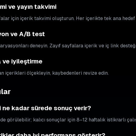
imi ve yayın takvimi
falar için içerik takvimi oluşturun. Her içerikte tek ana hedef
yon ve A/B test
ryasyonları deneyin. Zayıf sayfalara içerik ve iç link desteği
ve iyileştirme
 içerikleri ölçekleyin, kaybedenleri revize edin.
lar
i ne kadar sürede sonuç verir?
nde görülebilir; kalıcı sonuçlar için 8–12 haftalık istikrarlı çal
ikler daha iyi performans gösterir?