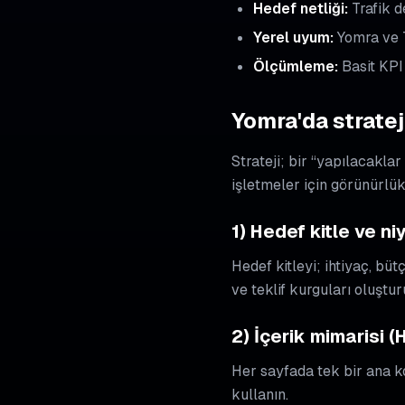
Hedef netliği:
Trafik d
Yerel uyum:
Yomra ve T
Ölçümleme:
Basit KPI
Yomra'da stratej
Strateji; bir “yapılacaklar
işletmeler için görünürlük
1) Hedef kitle ve ni
Hedef kitleyi; ihtiyaç, bü
ve teklif kurguları oluştur
2) İçerik mimarisi (
Her sayfada tek bir ana ko
kullanın.