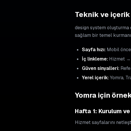
Teknik ve içerik 
design system oluşturma ça
sağlam bir temel kurmanı
Sayfa hızı:
Mobil öncel
İç linkleme:
Hizmet → 
Güven sinyalleri:
Refer
Yerel içerik:
Yomra, Tr
Yomra için örne
Hafta 1: Kurulum ve
Hizmet sayfalarını netleşti