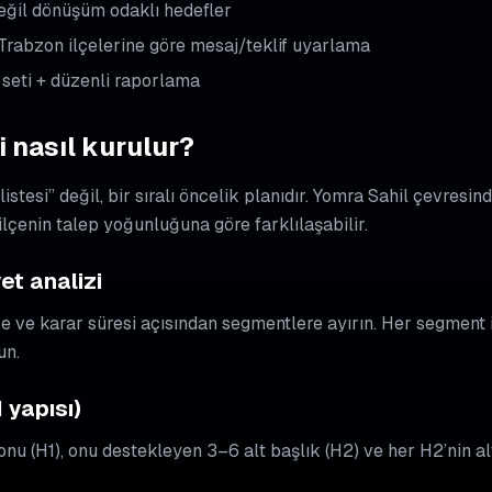
eğil dönüşüm odaklı hedefler
rabzon ilçelerine göre mesaj/teklif uyarlama
 seti + düzenli raporlama
i nasıl kurulur?
 listesi” değil, bir sıralı öncelik planıdır. Yomra Sahil çevres
 ilçenin talep yoğunluğuna göre farklılaşabilir.
yet analizi
tçe ve karar süresi açısından segmentlere ayırın. Her segment i
un.
H yapısı)
nu (H1), onu destekleyen 3–6 alt başlık (H2) ve her H2’nin al