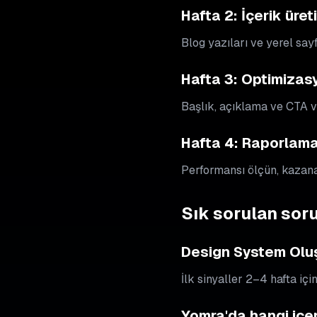
Hafta 2: İçerik üret
Blog yazıları ve yerel say
Hafta 3: Optimizas
Başlık, açıklama ve CTA va
Hafta 4: Raporlama 
Performansı ölçün, kazanan
Sık sorulan soru
Design System Oluş
İlk sinyaller 2–4 hafta içi
Yomra'da hangi içer