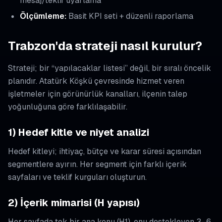
mesaj/teklif uyarlama
Ölçümleme:
Basit KPI seti + düzenli raporlama
Trabzon'da strateji nasıl kurulur?
Strateji; bir “yapılacaklar listesi” değil, bir sıralı öncelik
planıdır. Atatürk Köşkü çevresinde hizmet veren
işletmeler için görünürlük kanalları, ilçenin talep
yoğunluğuna göre farklılaşabilir.
1) Hedef kitle ve niyet analizi
Hedef kitleyi; ihtiyaç, bütçe ve karar süresi açısından
segmentlere ayırın. Her segment için farklı içerik
sayfaları ve teklif kurguları oluşturun.
2) İçerik mimarisi (H yapısı)
Her sayfada tek bir ana konu (H1), onu destekleyen 3–6