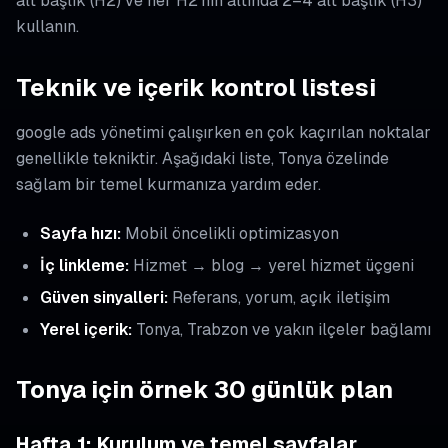
alt başlık (H2) ve her H2’nin altında 2–4 alt başlık (H3)
kullanın.
Teknik ve içerik kontrol listesi
google ads yönetimi çalışırken en çok kaçırılan noktalar
genellikle tekniktir. Aşağıdaki liste, Tonya özelinde
sağlam bir temel kurmanıza yardım eder.
Sayfa hızı:
Mobil öncelikli optimizasyon
İç linkleme:
Hizmet → blog → yerel hizmet üçgeni
Güven sinyalleri:
Referans, yorum, açık iletişim
Yerel içerik:
Tonya, Trabzon ve yakın ilçeler bağlamı
Tonya için örnek 30 günlük plan
Hafta 1: Kurulum ve temel sayfalar