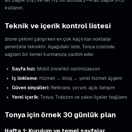
alt başlık (H2) ve her H2’nin altında 2–4 alt başlık (H3)
kullanın.
Teknik ve içerik kontrol listesi
drone çekimi çalışırken en çok kaçırılan noktalar
genellikle tekniktir. Aşağıdaki liste, Tonya özelinde
sağlam bir temel kurmanıza yardım eder.
Sayfa hızı:
Mobil öncelikli optimizasyon
İç linkleme:
Hizmet → blog → yerel hizmet üçgeni
Güven sinyalleri:
Referans, yorum, açık iletişim
Yerel içerik:
Tonya, Trabzon ve yakın ilçeler bağlamı
Tonya için örnek 30 günlük plan
Hafta 1: Kurulum ve temel sayfalar