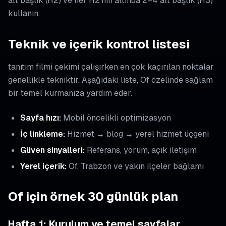
alt başlık (H2) ve her H2’nin altında 2–4 alt başlık (H3)
kullanın.
Teknik ve içerik kontrol listesi
tanıtım filmi çekimi çalışırken en çok kaçırılan noktalar
genellikle tekniktir. Aşağıdaki liste, Of özelinde sağlam
bir temel kurmanıza yardım eder.
Sayfa hızı:
Mobil öncelikli optimizasyon
İç linkleme:
Hizmet → blog → yerel hizmet üçgeni
Güven sinyalleri:
Referans, yorum, açık iletişim
Yerel içerik:
Of, Trabzon ve yakın ilçeler bağlamı
Of için örnek 30 günlük plan
Hafta 1: Kurulum ve temel sayfalar