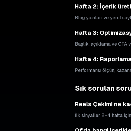
Hafta 2: İçerik üret
Blog yazıları ve yerel say
Hafta 3: Optimizas
Başlık, açıklama ve CTA va
Hafta 4: Raporlama 
Performansı ölçün, kazanan
Sık sorulan soru
Reels Çekimi ne ka
İlk sinyaller 2–4 hafta içi
Of'da hangi içerikl