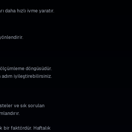
ı daha hızlı ivme yaratır.
yönlendirir.
li ölçümleme döngüsüdür.
ım iyileştirebilirsiniz.
isteler ve sık sorulan
mlandırır.
 bir faktördür. Haftalık