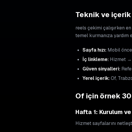
Teknik ve içerik 
reels çekimi çalışırken en
temel kurmanıza yardım e
Sayfa hızı:
Mobil öncel
İç linkleme:
Hizmet → 
Güven sinyalleri:
Refer
Yerel içerik:
Of, Trabzo
Of için örnek 3
Hafta 1: Kurulum ve
Hizmet sayfalarını netleşti