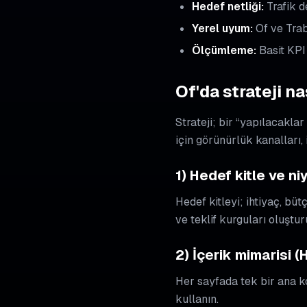
Hedef netliği:
Trafik d
Yerel uyum:
Of ve Trab
Ölçümleme:
Basit KPI
Of'da strateji na
Strateji; bir “yapılacaklar
için görünürlük kanalları,
1) Hedef kitle ve ni
Hedef kitleyi; ihtiyaç, bü
ve teklif kurguları oluştur
2) İçerik mimarisi (
Her sayfada tek bir ana ko
kullanın.