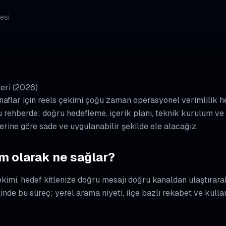
esi
eri (2026)
naflar için reels çekimi çoğu zaman operasyonel verimlilik he
 Bu rehberde; doğru hedefleme, içerik planı, teknik kurulum v
erine göre sade ve uygulanabilir şekilde ele alacağız.
m olarak ne sağlar?
çekimi, hedef kitlenize doğru mesajı doğru kanaldan ulaştırar
inde bu süreç; yerel arama niyeti, ilçe bazlı rekabet ve kulla