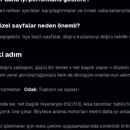
en rehber içerikler, karşılaştırmalar ve örnek vaka senaryolar
 özel sayfalar neden önemli?
ğişebilir. İlçe bazlı sayfalar, doğru kullanıcıyı doğru teklife 
i adım
n doğru yaklaşım; güçlü bir temel + net başlık yapısı + düzen
m yerel görünürlüğünüzü hem de dönüşüm oranlarınızı adım ad
 Hizmetler ·
Odak:
Trabzon ve ilçeleri
nda ise; net başlık hiyerarşisi (H2/H3), kısa tanımlar, tablo/l
içerik öne çıkar. Böylece arama motorları metni daha iyi anla
işletmeler için reels çekimi uygulamalarında süreklilik kritik