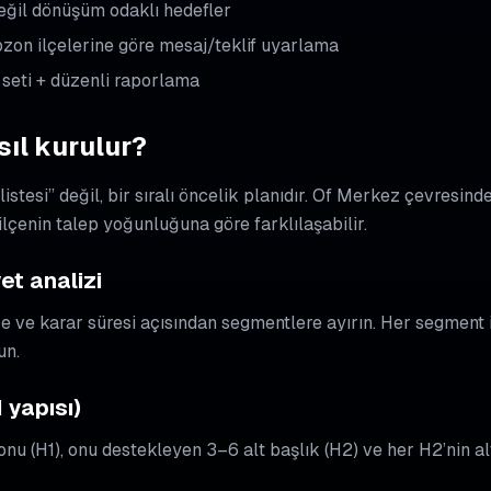
eğil dönüşüm odaklı hedefler
zon ilçelerine göre mesaj/teklif uyarlama
 seti + düzenli raporlama
sıl kurulur?
 listesi” değil, bir sıralı öncelik planıdır. Of Merkez çevresi
 ilçenin talep yoğunluğuna göre farklılaşabilir.
yet analizi
tçe ve karar süresi açısından segmentlere ayırın. Her segment i
un.
H yapısı)
nu (H1), onu destekleyen 3–6 alt başlık (H2) ve her H2’nin al