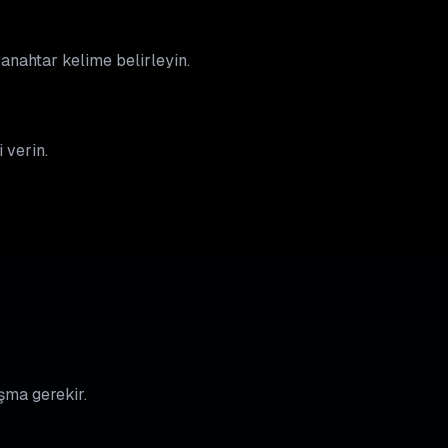
 anahtar kelime belirleyin.
 verin.
ışma gerekir.