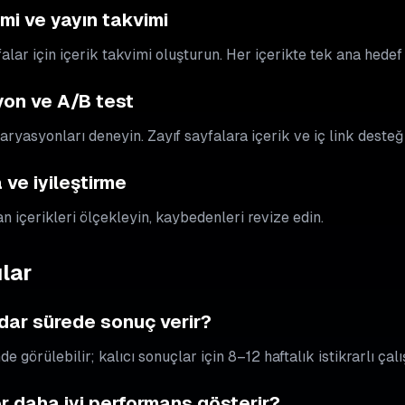
imi ve yayın takvimi
falar için içerik takvimi oluşturun. Her içerikte tek ana hedef
yon ve A/B test
ryasyonları deneyin. Zayıf sayfalara içerik ve iç link desteği
ve iyileştirme
 içerikleri ölçekleyin, kaybedenleri revize edin.
lar
dar sürede sonuç verir?
nde görülebilir; kalıcı sonuçlar için 8–12 haftalık istikrarlı çal
er daha iyi performans gösterir?