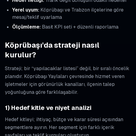
Hedef netliği:
Trafik değil dönüşüm odaklı hedefler
Yerel uyum:
Köprübaşı ve Trabzon ilçelerine göre
mesaj/teklif uyarlama
Ölçümleme:
Basit KPI seti + düzenli raporlama
Köprübaşı'da strateji nasıl
kurulur?
Strateji; bir “yapılacaklar listesi” değil, bir sıralı öncelik
planıdır. Köprübaşı Yaylaları çevresinde hizmet veren
işletmeler için görünürlük kanalları, ilçenin talep
yoğunluğuna göre farklılaşabilir.
1) Hedef kitle ve niyet analizi
Hedef kitleyi; ihtiyaç, bütçe ve karar süresi açısından
segmentlere ayırın. Her segment için farklı içerik
sayfaları ve teklif kurguları oluşturun.