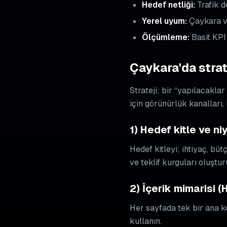
Hedef netliği:
Trafik d
Yerel uyum:
Çaykara ve
Ölçümleme:
Basit KPI
Çaykara'da strat
Strateji; bir “yapılacaklar
için görünürlük kanalları,
1) Hedef kitle ve ni
Hedef kitleyi; ihtiyaç, bü
ve teklif kurguları oluştur
2) İçerik mimarisi (
Her sayfada tek bir ana ko
kullanın.