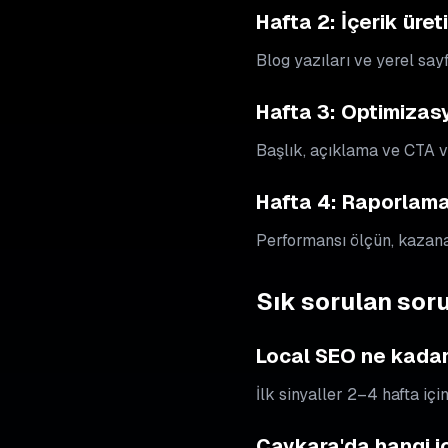
Hafta 2: İçerik üret
Blog yazıları ve yerel say
Hafta 3: Optimizas
Başlık, açıklama ve CTA va
Hafta 4: Raporlama 
Performansı ölçün, kazanan
Sık sorulan soru
Local SEO ne kadar
İlk sinyaller 2–4 hafta içi
Çaykara'da hangi iç