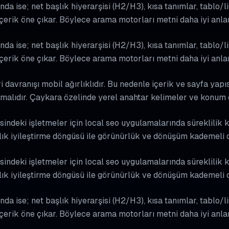
nda ise; net başlık hiyerarşisi (H2/H3), kısa tanımlar, tablo/l
içerik öne çıkar. Böylece arama motorları metni daha iyi anla
nda ise; net başlık hiyerarşisi (H2/H3), kısa tanımlar, tablo/l
içerik öne çıkar. Böylece arama motorları metni daha iyi anla
davranışı mobil ağırlıklıdır. Bu nedenle içerik ve sayfa yapıs
malıdır. Çaykara özelinde yerel anahtar kelimeler ve konum od
deki işletmeler için local seo uygulamalarında süreklilik kri
ık iyileştirme döngüsü ile görünürlük ve dönüşüm kademeli o
deki işletmeler için local seo uygulamalarında süreklilik kri
ık iyileştirme döngüsü ile görünürlük ve dönüşüm kademeli o
nda ise; net başlık hiyerarşisi (H2/H3), kısa tanımlar, tablo/l
içerik öne çıkar. Böylece arama motorları metni daha iyi anla