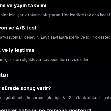
imi ve yayın takvimi
falar için içerik takvimi oluşturun. Her içerikte tek ana hedef
yon ve A/B test
ryasyonları deneyin. Zayıf sayfalara içerik ve iç link desteği
ve iyileştirme
 içerikleri ölçekleyin, kaybedenleri revize edin.
lar
 sürede sonuç verir?
nde görülebilir; kalıcı sonuçlar için 8–12 haftalık istikrarlı çal
erikler daha iyi performans gösterir?