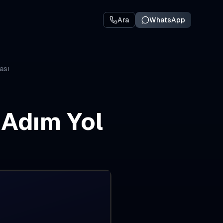
Ara
WhatsApp
ası
 Adım Yol