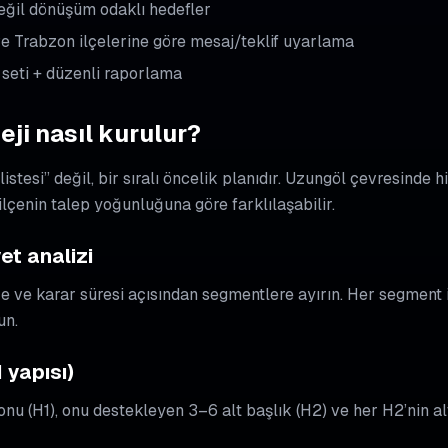
eğil dönüşüm odaklı hedefler
 Trabzon ilçelerine göre mesaj/teklif uyarlama
 seti + düzenli raporlama
eji nasıl kurulur?
 listesi” değil, bir sıralı öncelik planıdır. Uzungöl çevresinde
 ilçenin talep yoğunluğuna göre farklılaşabilir.
yet analizi
tçe ve karar süresi açısından segmentlere ayırın. Her segment i
un.
H yapısı)
nu (H1), onu destekleyen 3–6 alt başlık (H2) ve her H2’nin al