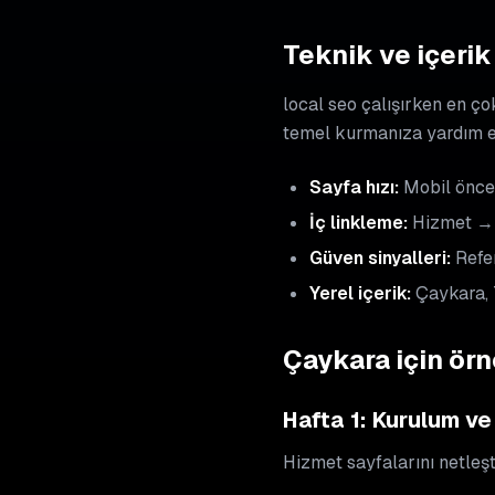
Teknik ve içerik 
local seo çalışırken en ço
temel kurmanıza yardım e
Sayfa hızı:
Mobil öncel
İç linkleme:
Hizmet → 
Güven sinyalleri:
Refer
Yerel içerik:
Çaykara, 
Çaykara için ör
Hafta 1: Kurulum ve
Hizmet sayfalarını netleşti