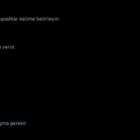
 anahtar kelime belirleyin.
 verin.
ışma gerekir.