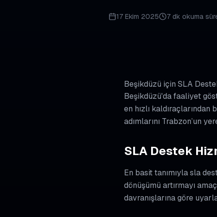
17 Ekim 2025
7 dk
okuma süre
Beşikdüzü için SLA Deste
Beşikdüzü'da faaliyet gös
en hızlı kaldıraçlarından 
adımlarını Trabzon’un yere
SLA Destek Hizm
En basit tanımıyla sla des
dönüşümü artırmayı amaçla
davranışlarına göre uyarla