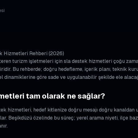
si
k Hizmetleri Rehberi (2026)
teren turizm işletmeleri için sla destek hizmetleri çoğu zama
biridir. Bu rehberde; doğru hedefleme, içerik planı, teknik 
l dinamiklerine göre sade ve uygulanabilir şekilde ele alacağ
etleri tam olarak ne sağlar?
tek hizmetleri, hedef kitlenize doğru mesajı doğru kanaldan u
r. Beşikdüzü özelinde bu süreç; yerel arama niyeti, ilçe bazl
nır.