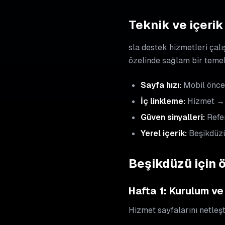
Teknik ve içerik 
sla destek hizmetleri çalı
özelinde sağlam bir teme
Sayfa hızı:
Mobil öncel
İç linkleme:
Hizmet → 
Güven sinyalleri:
Refer
Yerel içerik:
Beşikdüzü
Beşikdüzü için 
Hafta 1: Kurulum ve
Hizmet sayfalarını netleşti