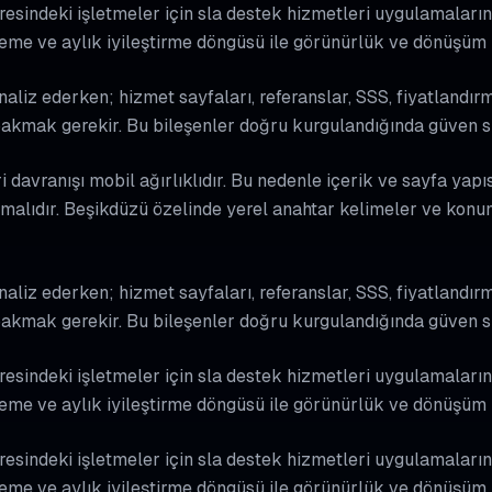
sindeki işletmeler için sla destek hizmetleri uygulamalarında
leme ve aylık iyileştirme döngüsü ile görünürlük ve dönüşüm 
aliz ederken; hizmet sayfaları, referanslar, SSS, fiyatlandırm
 bakmak gerekir. Bu bileşenler doğru kurgulandığında güven si
davranışı mobil ağırlıklıdır. Bu nedenle içerik ve sayfa yapıs
malıdır. Beşikdüzü özelinde yerel anahtar kelimeler ve konum
aliz ederken; hizmet sayfaları, referanslar, SSS, fiyatlandırm
 bakmak gerekir. Bu bileşenler doğru kurgulandığında güven si
sindeki işletmeler için sla destek hizmetleri uygulamalarında
leme ve aylık iyileştirme döngüsü ile görünürlük ve dönüşüm 
sindeki işletmeler için sla destek hizmetleri uygulamalarında
leme ve aylık iyileştirme döngüsü ile görünürlük ve dönüşüm 