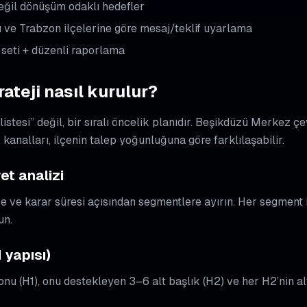
eğil dönüşüm odaklı hedefler
ve Trabzon ilçelerine göre mesaj/teklif uyarlama
 seti + düzenli raporlama
ateji nasıl kurulur?
 listesi” değil, bir sıralı öncelik planıdır. Beşikdüzü Merkez 
 kanalları, ilçenin talep yoğunluğuna göre farklılaşabilir.
yet analizi
tçe ve karar süresi açısından segmentlere ayırın. Her segment i
un.
H yapısı)
nu (H1), onu destekleyen 3–6 alt başlık (H2) ve her H2’nin al