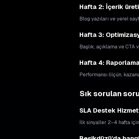
Hafta 2: İçerik üret
Blog yazıları ve yerel say
Hafta 3: Optimizas
Başlık, açıklama ve CTA va
Hafta 4: Raporlama 
Performansı ölçün, kazanan
Sık sorulan soru
SLA Destek Hizmetl
İlk sinyaller 2–4 hafta içi
Beşikdüzü'da hangi 