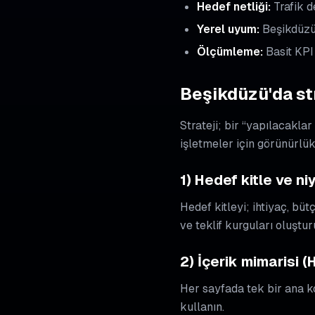
Hedef netliği:
Trafik d
Yerel uyum:
Beşikdüzü 
Ölçümleme:
Basit KPI
Beşikdüzü'da str
Strateji; bir “yapılacaklar
işletmeler için görünürlük
1) Hedef kitle ve ni
Hedef kitleyi; ihtiyaç, bü
ve teklif kurguları oluştur
2) İçerik mimarisi (
Her sayfada tek bir ana ko
kullanın.