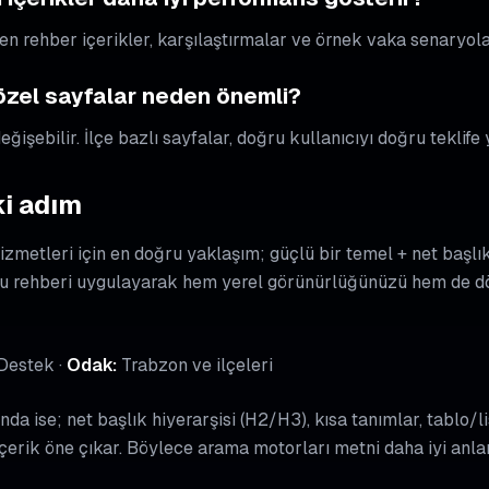
en rehber içerikler, karşılaştırmalar ve örnek vaka senaryolar
 özel sayfalar neden önemli?
ğişebilir. İlçe bazlı sayfalar, doğru kullanıcıyı doğru teklife 
i adım
zmetleri için en doğru yaklaşım; güçlü bir temel + net başlık
 rehberi uygulayarak hem yerel görünürlüğünüzü hem de dö
Destek ·
Odak:
Trabzon ve ilçeleri
nda ise; net başlık hiyerarşisi (H2/H3), kısa tanımlar, tablo/l
içerik öne çıkar. Böylece arama motorları metni daha iyi anla