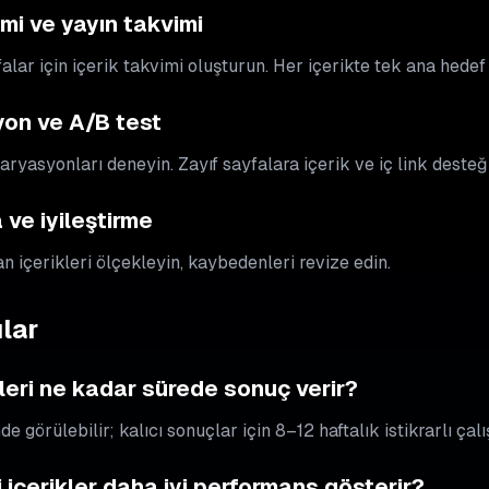
imi ve yayın takvimi
falar için içerik takvimi oluşturun. Her içerikte tek ana hedef
yon ve A/B test
ryasyonları deneyin. Zayıf sayfalara içerik ve iç link desteği
ve iyileştirme
 içerikleri ölçekleyin, kaybedenleri revize edin.
lar
eri ne kadar sürede sonuç verir?
nde görülebilir; kalıcı sonuçlar için 8–12 haftalık istikrarlı çal
içerikler daha iyi performans gösterir?