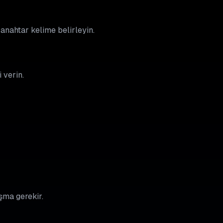
 anahtar kelime belirleyin.
 verin.
ışma gerekir.