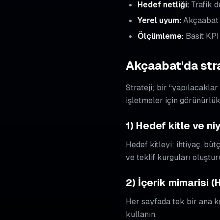
Hedef netliği:
Trafik d
Yerel uyum:
Akçaabat v
Ölçümleme:
Basit KPI
Akçaabat'da stra
Strateji; bir “yapılacaklar
işletmeler için görünürlük
1) Hedef kitle ve ni
Hedef kitleyi; ihtiyaç, bü
ve teklif kurguları oluştur
2) İçerik mimarisi (
Her sayfada tek bir ana ko
kullanın.