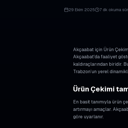
29 Ekim 2025
7 dk
okuma sür
Akçaabat için Ürün Çekim
Akçaabat'da faaliyet göste
kaldıraçlarından biridir.
Trabzon’un yerel dinamikl
Ürün Çekimi tam
En basit tanımıyla ürün ç
artırmayı amaçlar. Akçaaba
göre uyarlanır.