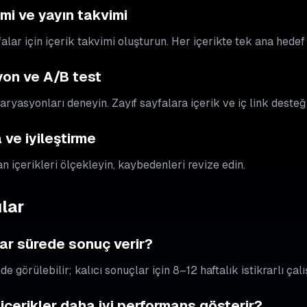
imi ve yayın takvimi
falar için içerik takvimi oluşturun. Her içerikte tek ana hedef
yon ve A/B test
ryasyonları deneyin. Zayıf sayfalara içerik ve iç link desteği
ve iyileştirme
 içerikleri ölçekleyin, kaybedenleri revize edin.
lar
ar sürede sonuç verir?
nde görülebilir; kalıcı sonuçlar için 8–12 haftalık istikrarlı çal
çerikler daha iyi performans gösterir?