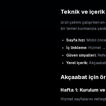
Teknik ve içerik 
ürün çekimi çalışırken en 
bir temel kurmanıza yard
Sayfa hızı:
Mobil öncel
İç linkleme:
Hizmet → 
Güven sinyalleri:
Refer
Yerel içerik:
Akçaabat,
Akçaabat için ö
Hafta 1: Kurulum ve
Hizmet sayfalarını netleşti