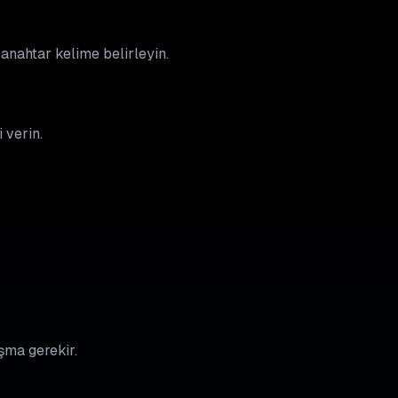
 anahtar kelime belirleyin.
 verin.
ışma gerekir.