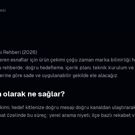
esi
i Rehberi (2026)
ren esnaflar için ürün çekimi çoğu zaman marka bilinirliği he
 Bu rehberde; doğru hedefleme, içerik planı, teknik kurulum v
erine göre sade ve uygulanabilir şekilde ele alacağız.
 olarak ne sağlar?
ekimi, hedef kitlenize doğru mesajı doğru kanaldan ulaştırar
t özelinde bu süreç; yerel arama niyeti, ilçe bazlı rekabet v