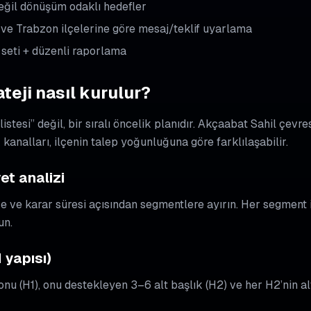
eğil dönüşüm odaklı hedefler
e Trabzon ilçelerine göre mesaj/teklif uyarlama
 seti + düzenli raporlama
teji nasıl kurulur?
 listesi” değil, bir sıralı öncelik planıdır. Akçaabat Sahil çev
 kanalları, ilçenin talep yoğunluğuna göre farklılaşabilir.
yet analizi
tçe ve karar süresi açısından segmentlere ayırın. Her segment i
un.
H yapısı)
nu (H1), onu destekleyen 3–6 alt başlık (H2) ve her H2’nin al