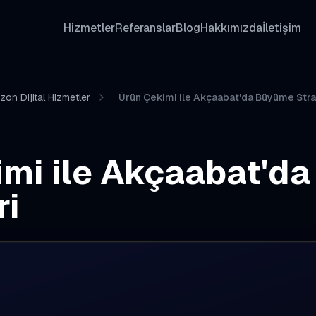
Hizmetler
Referanslar
Blog
Hakkımızda
İletişim
zon Dijital Hizmetler
Ürün Çekimi ile Akçaabat'da Büyüme Strat
imi ile Akçaabat'd
ri